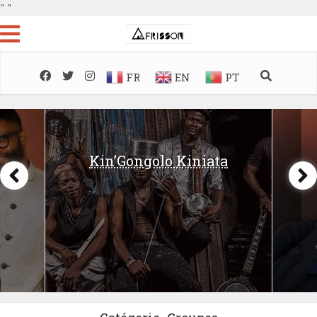
"
"
FR
EN
PT
Kin’Gongolo Kiniata