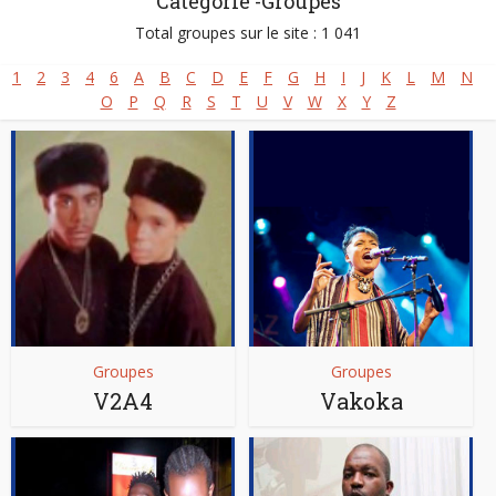
Catégorie -Groupes
Total groupes sur le site : 1 041
1
2
3
4
6
A
B
C
D
E
F
G
H
I
J
K
L
M
N
O
P
Q
R
S
T
U
V
W
X
Y
Z
Groupes
Groupes
V2A4
Vakoka