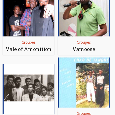
Groupes
Groupes
Vale of Amonition
Vamoose
Groupes