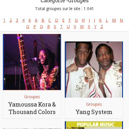
Catégorie -Groupes
Total groupes sur le site : 1 041
1
2
3
4
6
A
B
C
D
E
F
G
H
I
J
K
L
M
N
O
P
Q
R
S
T
U
V
W
X
Y
Z
Groupes
Yamoussa Kora &
Groupes
Thousand Colors
Yang System