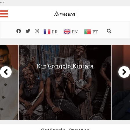
"
"
FR
EN
PT
Kin’Gongolo Kiniata