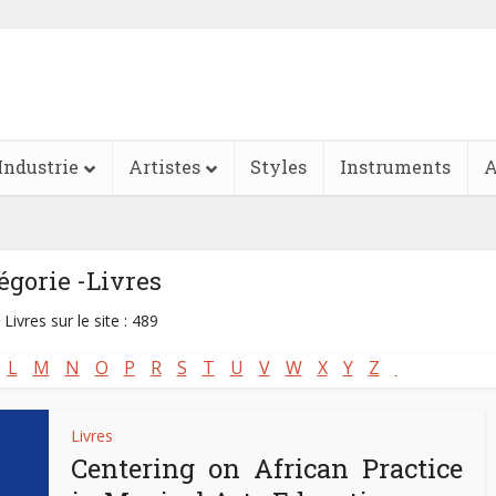
Industrie
Artistes
Styles
Instruments
A
égorie -Livres
 Livres sur le site : 489
L
M
N
O
P
R
S
T
U
V
W
X
Y
Z
Livres
Centering on African Practice