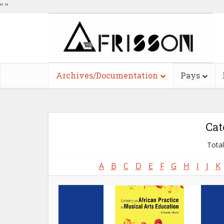
"
"
Archives/Documentation
Pays
Cat
Total
A
B
C
D
E
F
G
H
I
J
K