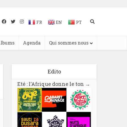
FR
EN
PT
lbums
Agenda
Qui sommes nous
Edito
Eté : l’Afrique donne le ton
→