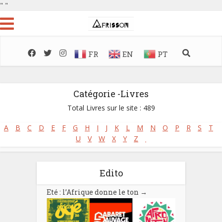
"
"
FR
EN
PT
Catégorie -Livres
Total Livres sur le site : 489
A
B
C
D
E
F
G
H
I
J
K
L
M
N
O
P
R
S
T
U
V
W
X
Y
Z
Edito
Eté : l’Afrique donne le ton
→