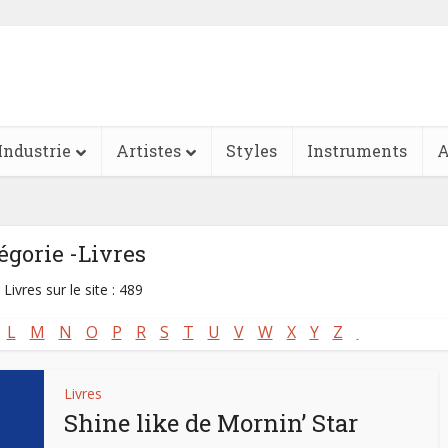
Industrie
Artistes
Styles
Instruments
A
égorie -Livres
 Livres sur le site : 489
L
M
N
O
P
R
S
T
U
V
W
X
Y
Z
Livres
Shine like de Mornin’ Star