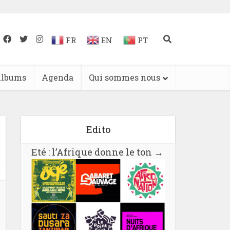
FR
EN
PT
lbums
Agenda
Qui sommes nous
Edito
Eté : l’Afrique donne le ton
→