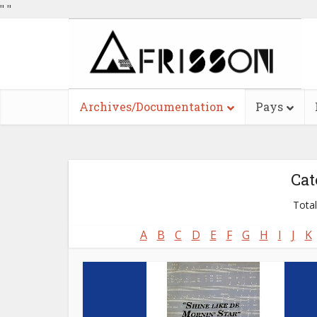
"
"
Archives/Documentation
Pays
Cat
Total
A
B
C
D
E
F
G
H
I
J
K