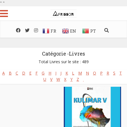
"
"
FR
EN
PT
Catégorie -Livres
Total Livres sur le site : 489
A
B
C
D
E
F
G
H
I
J
K
L
M
N
O
P
R
S
T
U
V
W
X
Y
Z