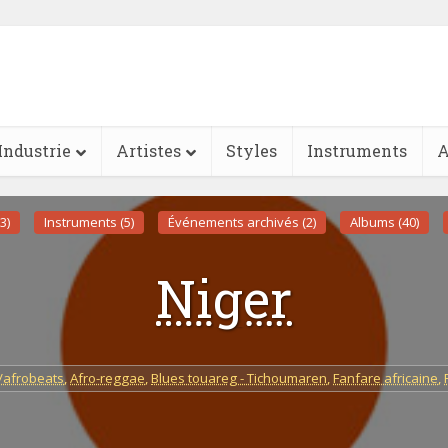
Industrie
Artistes
Styles
Instruments
A
3)
Instruments (5)
Événements archivés (2)
Albums (40)
Niger
/afrobeats
,
Afro-reggae
,
Blues touareg - Tichoumaren
,
Fanfare africaine
,