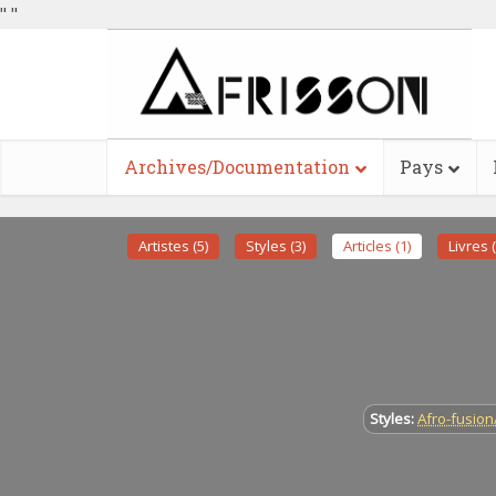
"
"
Archives/Documentation
Pays
Artistes (5)
Styles (3)
Articles (1)
Livres (
Styles:
Afro-fusion