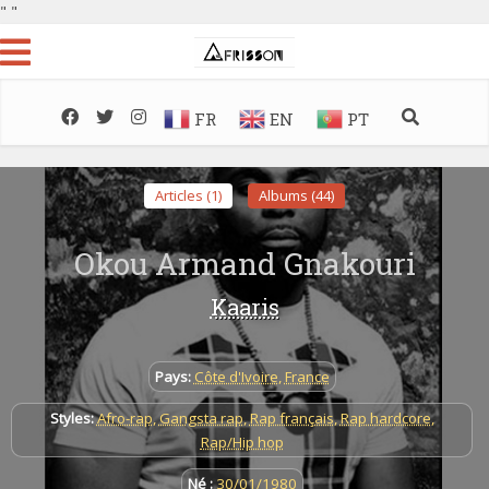
"
"
FR
EN
PT
Articles (1)
Albums (44)
Okou Armand Gnakouri
Kaaris
Pays:
Côte d'Ivoire
,
France
Styles:
Afro-rap
,
Gangsta rap
,
Rap français
,
Rap hardcore
,
Rap/Hip hop
Né :
30/01/1980