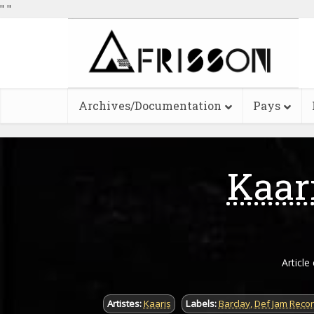
"
"
Archives/Documentation
Pays
Kaari
Article
Artistes:
Kaaris
Labels:
Barclay
,
Def Jam Reco