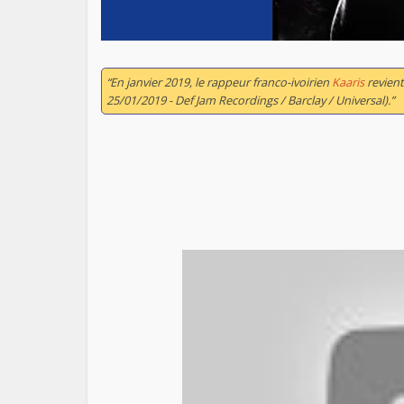
“En janvier 2019, le rappeur franco-ivoirien
Kaaris
revient
25/01/2019 - Def Jam Recordings / Barclay / Universal).”