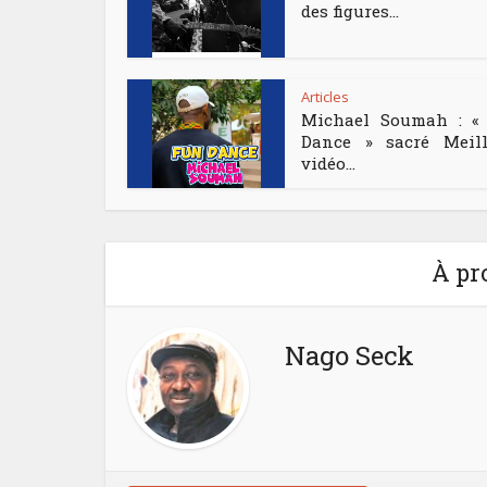
des figures...
Articles
Michael Soumah : «
Dance » sacré Meill
vidéo...
À pr
Nago Seck