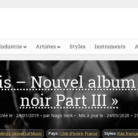
Industrie
Artistes
Styles
Instruments
A
s – Nouvel album 
noir Part III »
 créé le : 24/01/2019
par
Nago Seck
Mis à jour le : 24/05/2020
2
rdings
,
Universal Music
Pays:
Côte d'Ivoire
,
France
Styles:
Rap frança