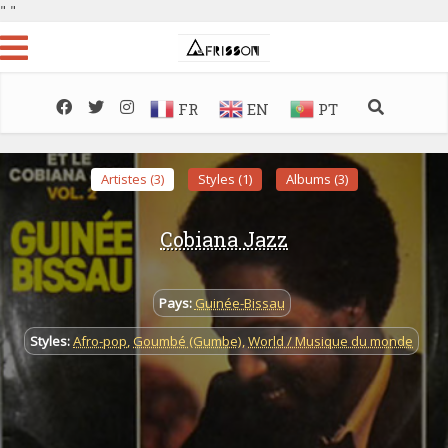
"
"
FR
EN
PT
Artistes (3)
Styles (1)
Albums (3)
Cobiana Jazz
Pays:
Guinée-Bissau
Styles:
Afro-pop
,
Goumbé (Gumbe)
,
World / Musique du monde