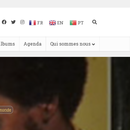
FR
EN
PT
lbums
Agenda
Qui sommes nous
 monde