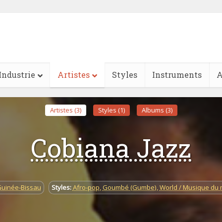
Industrie
Artistes
Styles
Instruments
A
Artistes (3)
Styles (1)
Albums (3)
Cobiana Jazz
uinée-Bissau
Styles:
Afro-pop
,
Goumbé (Gumbe)
,
World / Musique du