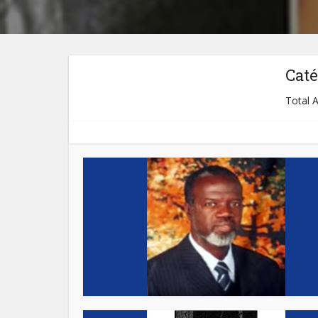
Caté
Total A