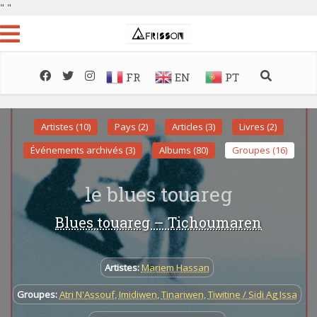
"
"
FR
EN
PT
Artistes (10)
Pays (2)
Articles (3)
Livres (2)
Événements archivés (3)
Albums (80)
Groupes (16)
le blues touareg
Blues touareg – Tichoumaren
Artistes:
Mariem Hassan
Groupes:
Atri N'Assouf
,
Imidiwen
,
Tinariwen
,
Tiwitine / Sidi Ag Issa