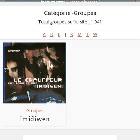
Instruments:
Guitare africaine
Catégorie -Groupes
Pays:
Burkina Faso
,
Libye
,
Mali
,
Mauritanie
,
Niger
Total groupes sur le site : 1 041
A
D
E
I
K
M
T
W
Groupes
Imidiwen