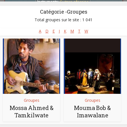
Instruments:
Guitare africaine
Catégorie -Groupes
Pays:
Burkina Faso
,
Libye
,
Mali
,
Mauritanie
,
Niger
Total groupes sur le site : 1 041
A
D
E
I
K
M
T
W
Groupes
Groupes
Mossa Ahmed &
Mouma Bob &
Tamkilwate
Imawalane