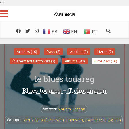
"
"
FR
EN
PT
Artistes (10)
Pays (2)
Articles (3)
Livres (2)
Événements archivés (3)
Albums (80)
Groupes (16)
le blues touareg
Blues touareg – Tichoumaren
Artistes:
Mariem Hassan
Groupes:
Atri N'Assouf
,
Imidiwen
,
Tinariwen
,
Tiwitine / Sidi Ag Issa