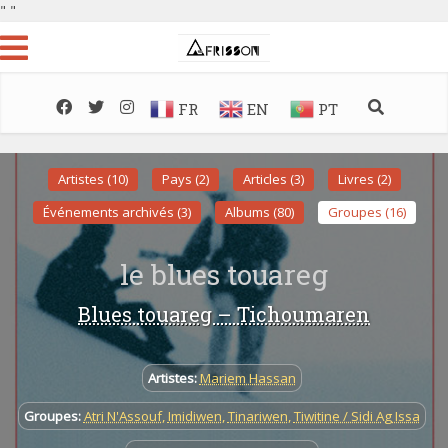
"
"
FR
EN
PT
Artistes (10)
Pays (2)
Articles (3)
Livres (2)
Événements archivés (3)
Albums (80)
Groupes (16)
le blues touareg
Blues touareg – Tichoumaren
Artistes:
Mariem Hassan
Groupes:
Atri N'Assouf
,
Imidiwen
,
Tinariwen
,
Tiwitine / Sidi Ag Issa