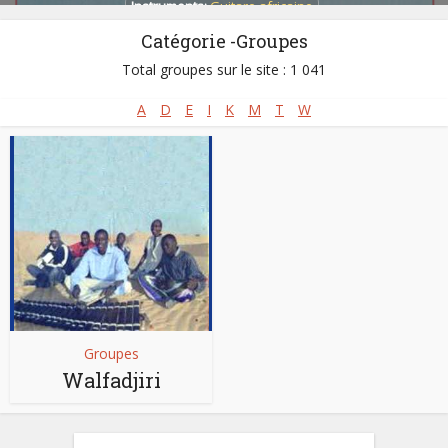
Instruments:
Guitare africaine
Catégorie -Groupes
Pays:
Burkina Faso
,
Libye
,
Mali
,
Mauritanie
,
Niger
Total groupes sur le site : 1 041
A
D
E
I
K
M
T
W
Groupes
Walfadjiri