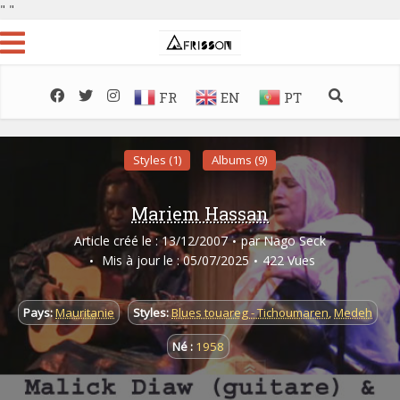
"
"
FR
EN
PT
Styles (1)
Albums (9)
Mariem Hassan
Article créé le : 13/12/2007
par
Nago Seck
Mis à jour le : 05/07/2025
422 Vues
Pays:
Mauritanie
Styles:
Blues touareg - Tichoumaren
,
Medeh
Né :
1958