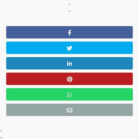
"
"
"
"