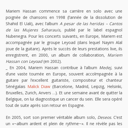
Mariem Hassan commence sa carrière en solo avec une
poignée de chansons en 1998 (l’année de la dissolution de
Shahid El Uali), avec l’album
A pesar de las heridas – Cantos
de las Mujeres Saharauis
, publié par le label espagnol
Nubenegra. Pour les concerts suivants, en Europe, Mariem est
accompagnée par le groupe Leyoad (dans lequel Nayim Alal
joue de la guitare). Après le succès de leurs prestations live, ils
enregistrent, en 2000, un album de collaboration,
Mariem
Hassan con Leyoad
(en 2002).
_ En 2004, Mariem Hassan contribue à l’album
Medej
, suivi
d’une vaste tournée en Europe, souvent accolmpagnée à la
guitare par l’excellent guitariste, compositeur et chanteur
Sénégalais
Malick Diaw
(Barcelone, Madrid, Leipzig, Helsinki,
Bruxelles, Zurich, Anvers …). Et une semaine avant de quitter la
Belgique, on lui diagnostique un cancer du sein. Elle sera opéré
tout de suite après son retour en Espagne.
En 2005, sort son premier véritable album solo,
Deseos
. C’est
un «~album ardent et plein de rythme~». Il ne révèle pas les