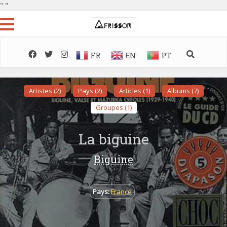
"
"
FR
EN
PT
Artistes (2)
Pays (2)
Articles (1)
Albums (7)
Groupes (1)
La biguine
Biguine
Pays:
France