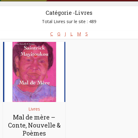
Catégorie -Livres
Total Livres sur le site : 489
C
G
J
L
M
S
Livres
Mal de mère –
Conte, Nouvelle &
Poèmes