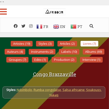
"
"
FR
EN
PT
Artistes (19)
Styles (3)
Articles (2)
Livres (7)
Auteurs (4)
Instruments (2)
Labels (10)
Albums (69)
Groupes (7)
Edito (1)
Production (2)
Interview (1)
Congo Brazzaville
Styles:
Ndombolo
,
Rumba congolaise
,
Salsa africaine
,
Soukouss
,
Yeketi