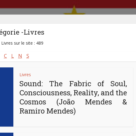
égorie -Livres
 Livres sur le site : 489
C
L
N
S
Livres
Sound: The Fabric of Soul,
Consciousness, Reality, and the
Cosmos (João Mendes &
Ramiro Mendes)