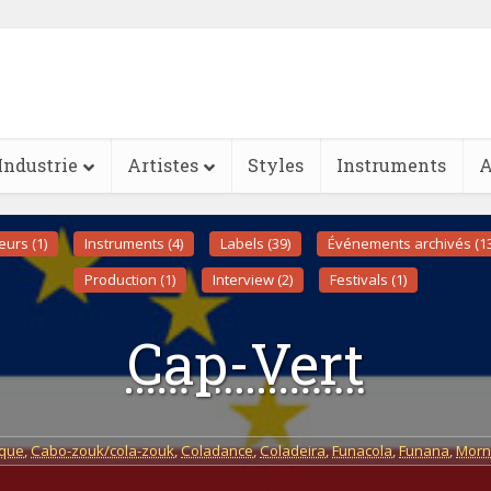
Industrie
Artistes
Styles
Instruments
A
eurs (1)
Instruments (4)
Labels (39)
Événements archivés (13
Production (1)
Interview (2)
Festivals (1)
Cap-Vert
que
,
Cabo-zouk/cola-zouk
,
Coladance
,
Coladeira
,
Funacola
,
Funana
,
Morn