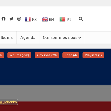
FR
EN
PT
lbums
Agenda
Qui sommes nous
)
Albums (720)
Groupes (29)
Edito (4)
Playlists (1)
a
,
Tabanka