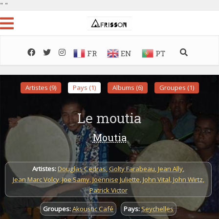
"
"
FR
EN
PT
Artistes (9)
Pays (1)
Albums (6)
Groupes (1)
Le moutia
Moutia
Artistes:
Douglas Cedras
,
Golty Farabeau
,
Jean Ally
,
Jean Marc Volcy
,
Joe Samy
,
Joennise Juliette
,
John Vital
,
John Wirtz
,
Patrick Victor
Groupes:
Akoustic Café
Pays:
Seychelles