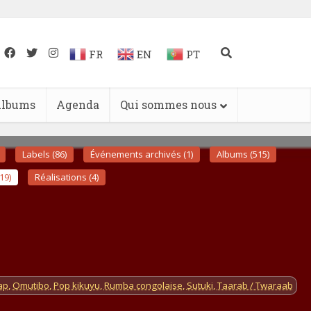
FR
EN
PT
lbums
Agenda
Qui sommes nous
Labels (86)
Événements archivés (1)
Albums (515)
19)
Réalisations (4)
ap
,
Omutibo
,
Pop kikuyu
,
Rumba congolaise
,
Sutuki
,
Taarab / Twaraab