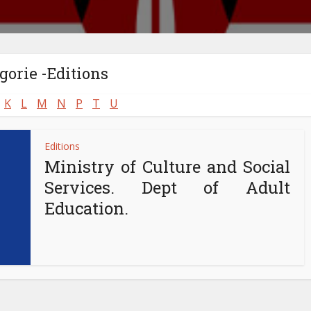
gorie -Editions
K
L
M
N
P
T
U
Editions
Ministry of Culture and Social
Services. Dept of Adult
Education.