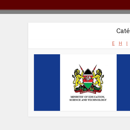
Caté
E
H
I