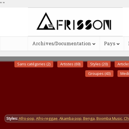
"
"
Archives/Documentation
Pays
Sans catégories (2)
Artistes (69)
Styles (20)
Article
Groupes (43)
Medi
Styles:
Afro-pop
,
Afro-reggae
,
Akamba pop
,
Benga
,
Boomba Music
,
Ch