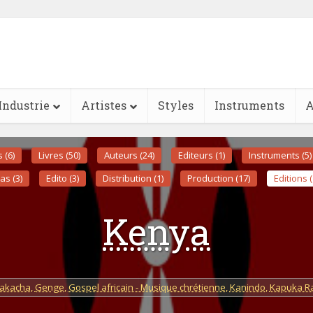
Industrie
Artistes
Styles
Instruments
A
s (6)
Livres (50)
Auteurs (24)
Editeurs (1)
Instruments (5)
as (3)
Edito (3)
Distribution (1)
Production (17)
Editions (
Kenya
akacha
,
Genge
,
Gospel africain - Musique chrétienne
,
Kanindo
,
Kapuka R