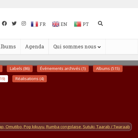
FR
EN
PT
lbums
Agenda
Qui sommes nous
Labels (86)
Événements archivés (1)
Albums (515)
19)
Réalisations (4)
ap
,
Omutibo
,
Pop kikuyu
,
Rumba congolaise
,
Sutuki
,
Taarab / Twaraab