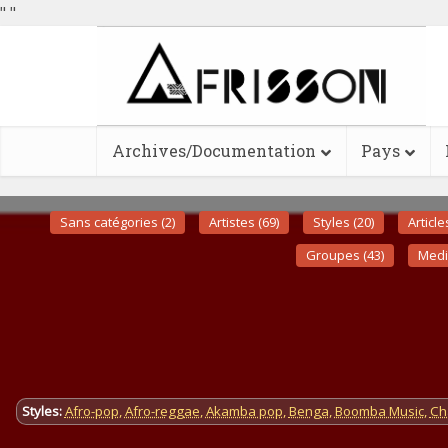
"
"
Archives/Documentation
Pays
Sans catégories (2)
Artistes (69)
Styles (20)
Article
Groupes (43)
Medi
Styles:
Afro-pop
,
Afro-reggae
,
Akamba pop
,
Benga
,
Boomba Music
,
Ch