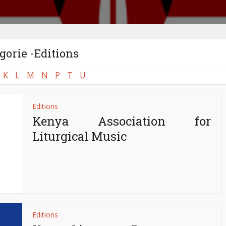
gorie -Editions
K
L
M
N
P
T
U
Editions
Kenya Association for
Liturgical Music
Editions