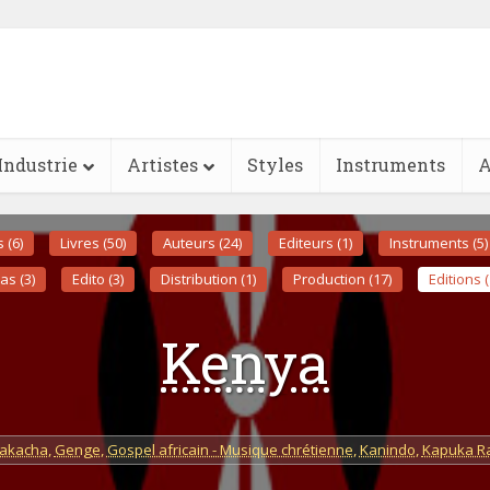
Industrie
Artistes
Styles
Instruments
A
s (6)
Livres (50)
Auteurs (24)
Editeurs (1)
Instruments (5)
as (3)
Edito (3)
Distribution (1)
Production (17)
Editions (
Kenya
akacha
,
Genge
,
Gospel africain - Musique chrétienne
,
Kanindo
,
Kapuka R