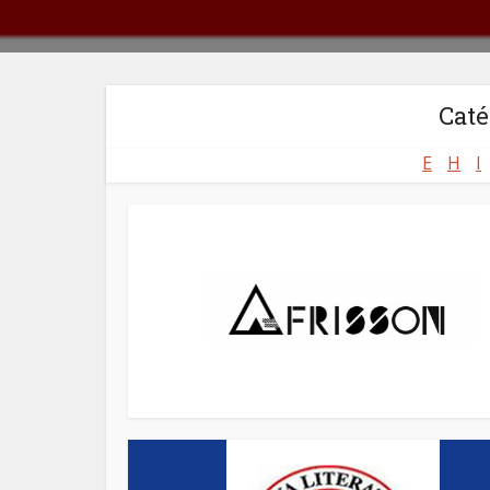
Caté
E
H
I