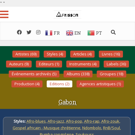
"
"
FR
EN
PT
Artistes (69)
Styles (4)
Articles (4)
Livres (16)
Auteurs (9)
Editeurs (1)
Instruments (4)
Labels (36)
Événements archivés (5)
Albums (338)
Groupes (18)
Production (4)
Editions (2)
Agences artistiques (1)
Gabon
Styles:
Afro-blues
,
Afro-jazz
,
Afro-pop
,
Afro-rap
,
Afro-zouk
,
Gospel africain - Musique chrétienne
,
Ndombolo
,
RnB/Soul
,
Rumba congolaise
,
Soukouss