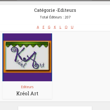
Catégorie -Editeurs
Total Éditeurs : 207
A
E
G
K
L
O
U
Editeurs
Kréol Art