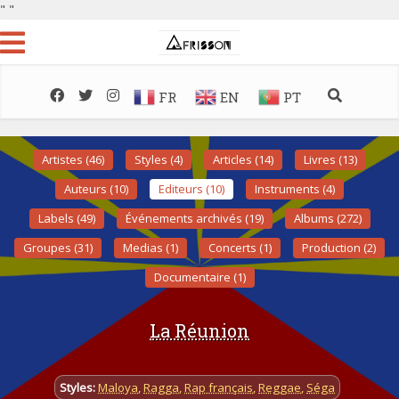
"
"
FR
EN
PT
Artistes (46)
Styles (4)
Articles (14)
Livres (13)
Auteurs (10)
Editeurs (10)
Instruments (4)
Labels (49)
Événements archivés (19)
Albums (272)
Groupes (31)
Medias (1)
Concerts (1)
Production (2)
Documentaire (1)
La Réunion
Styles:
Maloya
,
Ragga
,
Rap français
,
Reggae
,
Séga