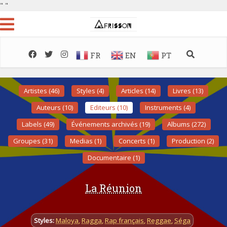
"
"
FR
EN
PT
Artistes (46)
Styles (4)
Articles (14)
Livres (13)
Auteurs (10)
Editeurs (10)
Instruments (4)
Labels (49)
Événements archivés (19)
Albums (272)
Groupes (31)
Medias (1)
Concerts (1)
Production (2)
Documentaire (1)
La Réunion
Styles:
Maloya
,
Ragga
,
Rap français
,
Reggae
,
Séga