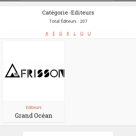
Catégorie -Editeurs
Total Éditeurs : 207
A
E
G
K
L
O
U
Editeurs
Grand Océan