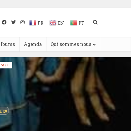
FR
EN
PT
lbums
Agenda
Qui sommes nous
re (1)
.com