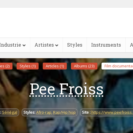
Industrie
Artistes
Styles
Instruments
A
es (2)
Styles (1)
Articles (1)
Albums (23)
Film documentai
Pee Froiss
:
Sénégal
Styles:
Afro-rap
,
Rap/Hip hop
Site :
https://www.peefroiss