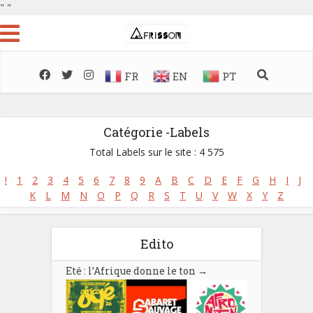
"
"
FR
EN
PT
Catégorie -Labels
Total Labels sur le site : 4 575
!
1
2
3
4
5
6
7
8
9
A
B
C
D
E
F
G
H
I
J
K
L
M
N
O
P
Q
R
S
T
U
V
W
X
Y
Z
Edito
Eté : l’Afrique donne le ton
→