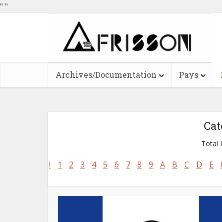
"
"
Archives/Documentation
Pays
Cat
Total L
!
1
2
3
4
5
6
7
8
9
A
B
C
D
E