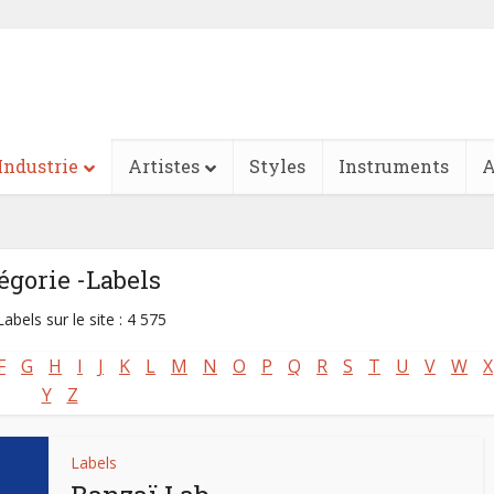
Industrie
Artistes
Styles
Instruments
A
égorie -Labels
abels sur le site : 4 575
F
G
H
I
J
K
L
M
N
O
P
Q
R
S
T
U
V
W
X
Y
Z
Labels