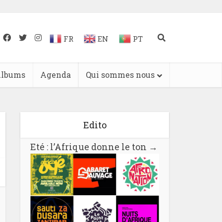
FR
EN
PT
lbums
Agenda
Qui sommes nous
Edito
Eté : l’Afrique donne le ton
→