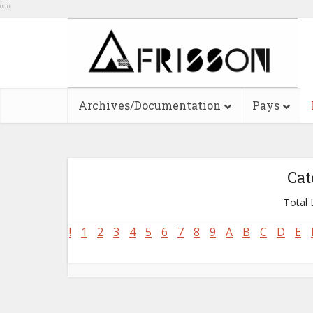
"
"
Archives/Documentation
Pays
Cat
Total L
!
1
2
3
4
5
6
7
8
9
A
B
C
D
E