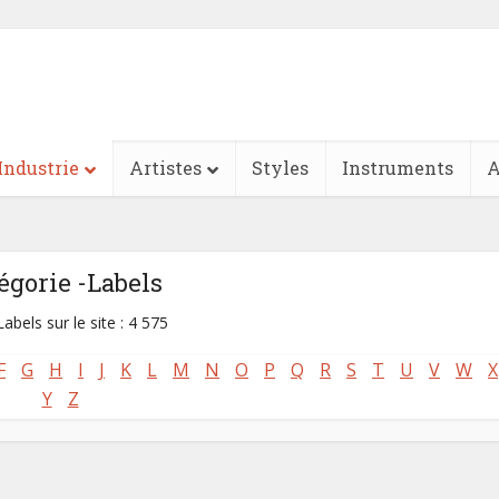
Industrie
Artistes
Styles
Instruments
A
égorie -Labels
abels sur le site : 4 575
F
G
H
I
J
K
L
M
N
O
P
Q
R
S
T
U
V
W
X
Y
Z