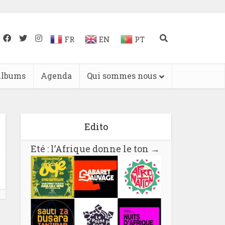
FR
EN
PT
lbums
Agenda
Qui sommes nous
Edito
Eté : l’Afrique donne le ton
→