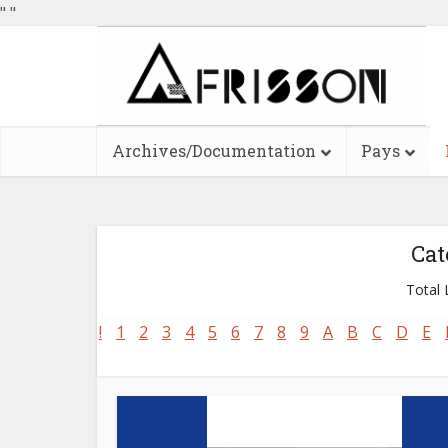
"
"
Archives/Documentation
Pays
Cat
Total L
!
1
2
3
4
5
6
7
8
9
A
B
C
D
E