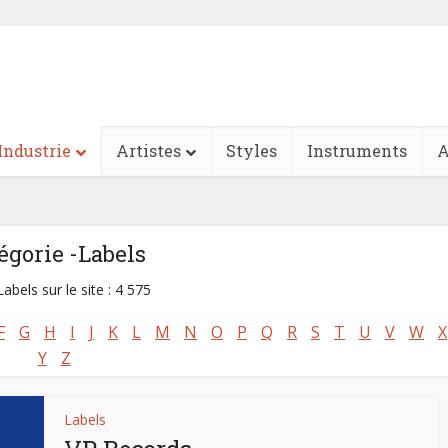
Industrie
Artistes
Styles
Instruments
A
égorie -Labels
abels sur le site : 4 575
F
G
H
I
J
K
L
M
N
O
P
Q
R
S
T
U
V
W
X
Y
Z
Labels