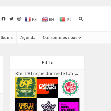
FR
EN
PT
lbums
Agenda
Qui sommes nous
Edito
Eté : l’Afrique donne le ton
→