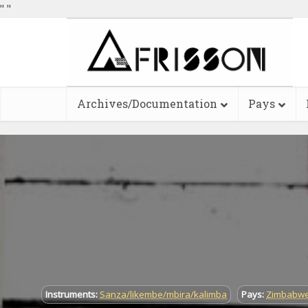
"
"
Archives/Documentation
Pays
Instruments:
Sanza/likembe/mbira/kalimba
Pays:
Zimbabw