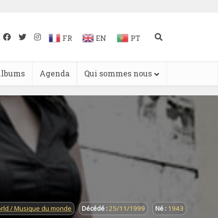
FR
EN
PT
lbums
Agenda
Qui sommes nous
rld / Musique du monde
Décédé :
25/11/1999
Né :
1943