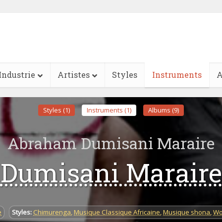
Industrie
Artistes
Styles
Instruments
A
Styles (1)
Instruments (1)
Albums (9)
Abraham Dumisani Maraire
Dumisani Maraire
e
Styles:
Chimurenga
,
Musique Classique Africaine
,
Musique shona
,
Wo