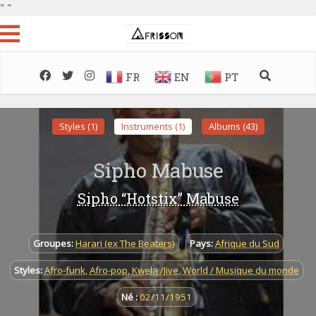
"
"
FR
EN
PT
Styles (1)
Instruments (1)
Albums (43)
Sipho Mabuse
Sipho “Hotstix” Mabuse
Groupes:
Harari (ex The Beaters)
Pays:
Afrique du Sud
Styles:
Afro-funk
,
Afro-pop
,
Kwela /Jive
,
World / Musique du monde
Né :
02/11/1951