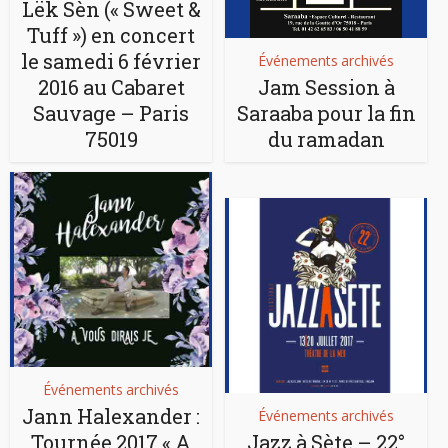
Lëk Sèn (« Sweet &
Tuff ») en concert
le samedi 6 février
Événements archivés
2016 au Cabaret
Jam Session à
Sauvage – Paris
Saraaba pour la fin
75019
du ramadan
Événements archivés
Jann Halexander :
Événements archivés
Tournée 2017 « A
Jazz à Sète – 22°