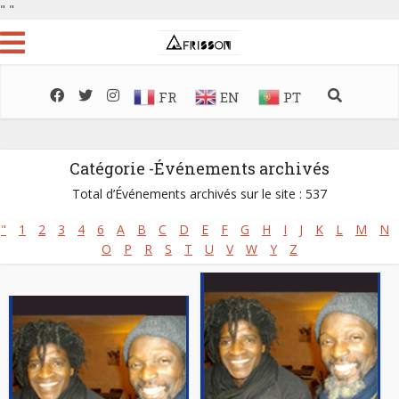
"
"
FR
EN
PT
Catégorie -Événements archivés
Total d’Événements archivés sur le site : 537
"
1
2
3
4
6
A
B
C
D
E
F
G
H
I
J
K
L
M
N
O
P
R
S
T
U
V
W
Y
Z