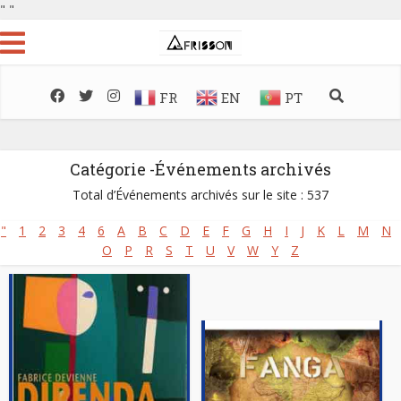
"
"
FR
EN
PT
Catégorie -Événements archivés
Total d’Événements archivés sur le site : 537
"
1
2
3
4
6
A
B
C
D
E
F
G
H
I
J
K
L
M
N
O
P
R
S
T
U
V
W
Y
Z