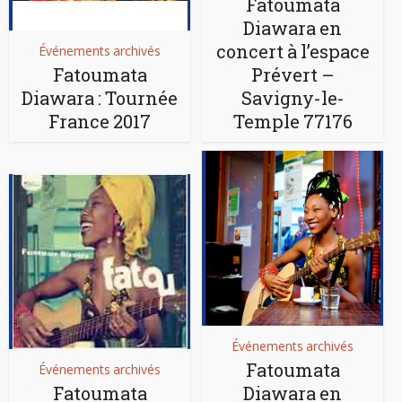
Fatoumata
Diawara en
concert à l’espace
Événements archivés
Fatoumata
Prévert –
Diawara : Tournée
Savigny-le-
France 2017
Temple 77176
Événements archivés
Fatoumata
Événements archivés
Fatoumata
Diawara en