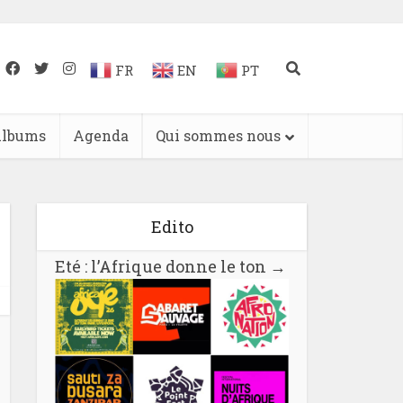
FR
EN
PT
lbums
Agenda
Qui sommes nous
Edito
Eté : l’Afrique donne le ton
→