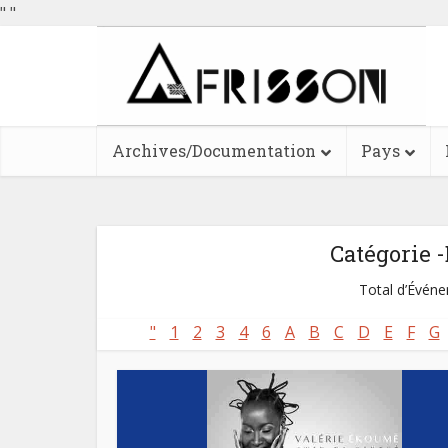
"
"
Archives/Documentation
Pays
Catégorie 
Total d’Événem
"
1
2
3
4
6
A
B
C
D
E
F
G