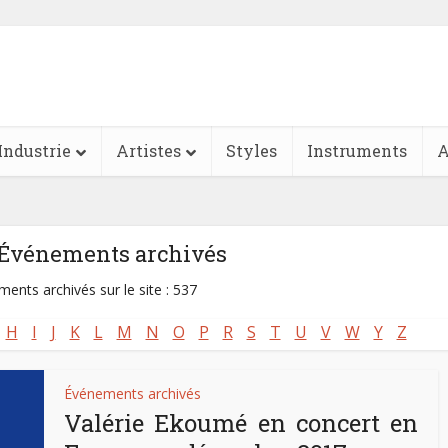
Industrie
Artistes
Styles
Instruments
A
-Événements archivés
ents archivés sur le site : 537
H
I
J
K
L
M
N
O
P
R
S
T
U
V
W
Y
Z
Événements archivés
Valérie Ekoumé en concert en