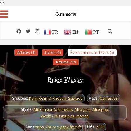
"
"
FR
EN
PT
Articles (1)
Livres (1)
Événements archivés (5)
Albums (17)
Brice Wassy
Groupes:
Kelin Kelin Orchestra
,
Sawadu
Pays:
Cameroun
Styles:
Afro-fusion/afrobeats
,
Afro-jazz
,
Afro-pop
,
World / Musique du monde
Site :
https://brice.wassy.free.fr
Né :
1958