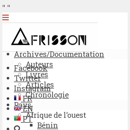
"
"
Archives/Documentation
Auteurs
Facebook
Livres
Twitter
Articles
Instagram
Chronologie
FR
Pays
EN
Afrique de l’ouest
PT
Bénin