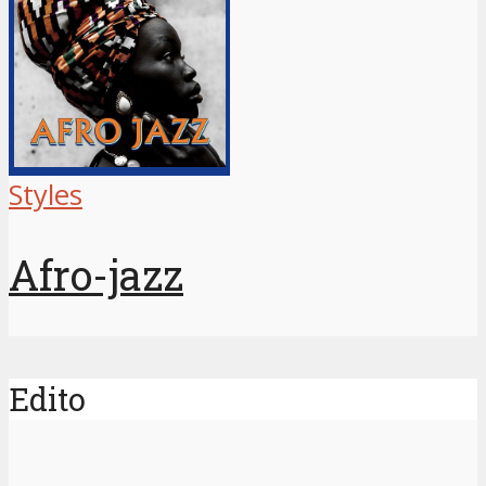
Styles
Afro-jazz
Edito