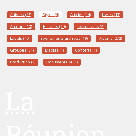
Artistes (46)
Styles (4)
Articles (14)
Livres (13)
Auteurs (10)
Editeurs (10)
Instruments (4)
Labels (49)
Événements archivés (19)
Albums (272)
Groupes (31)
Medias (1)
Concerts (1)
Production (2)
Documentaire (1)
La
Réunion