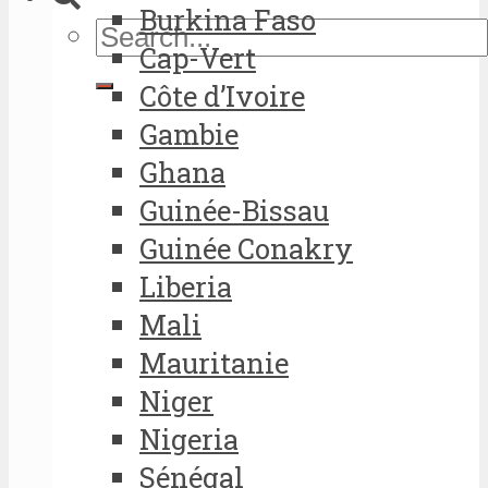
Burkina Faso
Cap-Vert
Côte d’Ivoire
Gambie
Ghana
Guinée-Bissau
Guinée Conakry
Liberia
Mali
Mauritanie
Niger
Nigeria
Sénégal