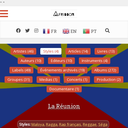
"
"
FR
EN
PT
Artistes (46)
Styles (4)
Articles (14)
Livres (13)
Auteurs (10)
Editeurs (10)
Instruments (4)
Labels (49)
Événements archivés (19)
Albums (272)
Groupes (31)
Medias (1)
Concerts (1)
Production (2)
Documentaire (1)
La Réunion
Styles:
Maloya
,
Ragga
,
Rap français
,
Reggae
,
Séga