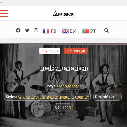
"
"
FR
EN
PT
Styles (1)
Albums (4)
Freddy Ranarison
Pays:
Madagascar
Styles:
Salegy
,
Séga
,
World / Musique du monde
Décédé :
2001
Né :
1923