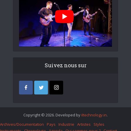
Suivez nous sur
Copyright © 2026. Developed by
iItechnology.in
.
Archives/Documentation
Pays
Industrie
Artistes
Styles
Instruments
Chronologie
Agenda
Qui sommes-nous ?
Contact