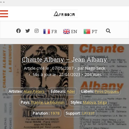
"
"
FR
EN
PT
Chante Albany – Jean Albany
Article créé le : 07/05/2007
par
Nago Seck
Mis à jour le : 22/01/2023
204 Vues
Artistes:
Alain Péters
Editeurs:
Ader
Labels:
Piros Disques
Pays:
France
,
La Réunion
Styles:
Maloya
,
Séga
Parution :
1978
Support :
LP/33T