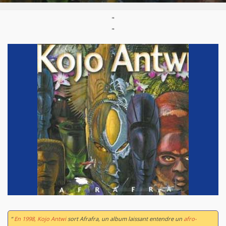
"
"
“
En 1998, Kojo Antwi
sort Afrafra, un album laissant entendre un
afro-