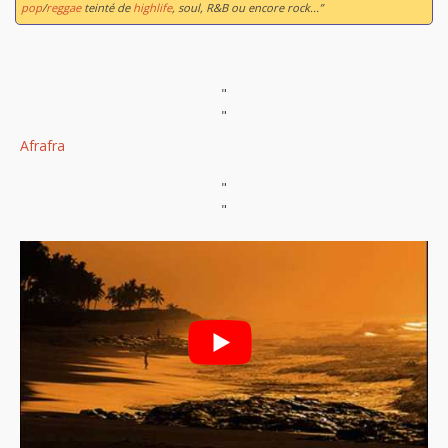
pop
/
reggae
teinté de
highlife
, soul, R&B ou encore rock...”
"
"
Afrafra
"
"