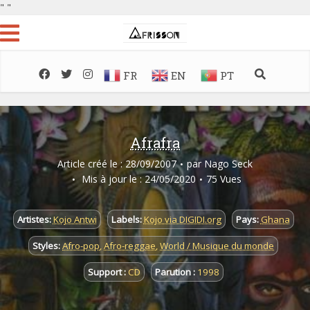
"
"
FR
EN
PT
Afrafra
Article créé le : 28/09/2007
par
Nago Seck
Mis à jour le : 24/05/2020
75 Vues
Artistes:
Kojo Antwi
Labels:
Kojo via DIGIDI.org
Pays:
Ghana
Styles:
Afro-pop
,
Afro-reggae
,
World / Musique du monde
Support :
CD
Parution :
1998