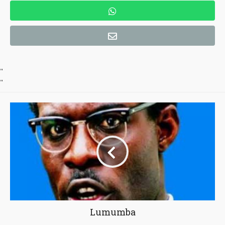
"
"
Lumumba