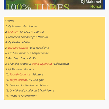
“
Titres:
1. DJ Arsenal : Pardonner
2.
Meiway
: KK Mou Prudencia
3. Marchelo Ouédraogo : Nanouu
4. DJ Kitoko : Maëva
5.
Barbara Kanam
: Bibi Madeleine
6. Les Saoudiens : La Magnanimite
7. Bab Lee : Tropical Mix
8. Shanaka Yakusa &
David Tayorault
: Décalement
9. DJ Mathieu : Konami
10.
Taboth Cadence
: Adultère
11.
Magic System
: Mi wan gno
12. Erickson Le Zoulou : Ambiance
13. DJ Makenzi : Atalakou à l'Ivoirienne
14. Honzi : Enjaillement ”