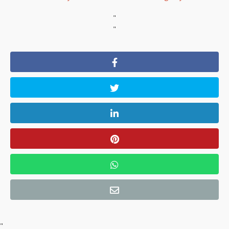
"
"
"