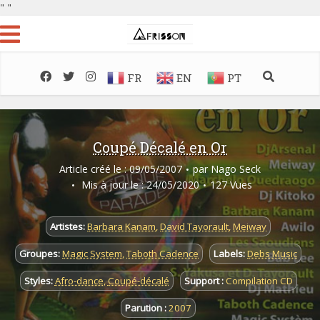
"
"
FR
EN
PT
Coupé Décalé en Or
Article créé le : 09/05/2007
par
Nago Seck
Mis à jour le : 24/05/2020
127 Vues
Artistes:
Barbara Kanam
,
David Tayorault
,
Meiway
Groupes:
Magic System
,
Taboth Cadence
Labels:
Debs Music
Styles:
Afro-dance
,
Coupé-décalé
Support :
Compilation CD
Parution :
2007