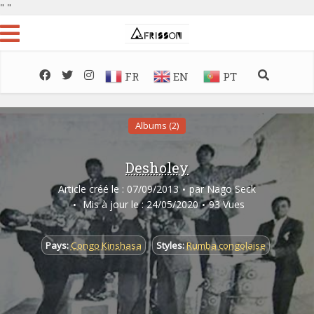
"
"
FR
EN
PT
Albums (2)
Desholey
Article créé le : 07/09/2013
par
Nago Seck
Mis à jour le : 24/05/2020
93 Vues
Pays:
Congo Kinshasa
Styles:
Rumba congolaise