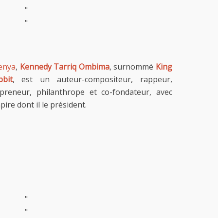
"
"
enya
,
Kennedy Tarriq Ombima
, surnommé
King
bbit
, est un auteur-compositeur, rappeur,
repreneur, philanthrope et co-fondateur, avec
re dont il le président.
"
"