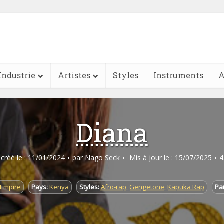
Industrie
Artistes
Styles
Instruments
A
Diana
e créé le : 11/01/2024
par
Nago Seck
Mis à jour le : 15/07/2025
4
 Empire
Pays:
Kenya
Styles:
Afro-rap
,
Gengetone
,
Kapuka Rap
Par