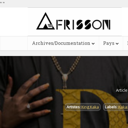
"
"
Archives/Documentation
Pays
Articl
Artistes:
King Kaka
Labels:
Kaka