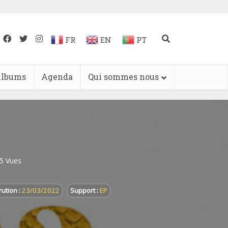
FR
EN
PT
lbums
Agenda
Qui sommes nous
5 Vues
ution :
23/03/2022
Support :
EP