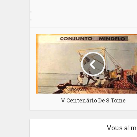
"
"
V Centenário De S.Tome
Vous aime