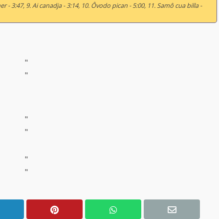
r - 3:47, 9. Ai canadja - 3:14, 10. Ôvodo pican - 5:00, 11. Samô cua billa -
"
"
"
"
"
"