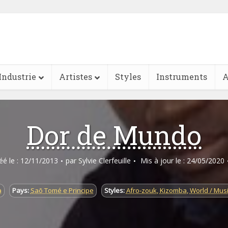
Industrie
Artistes
Styles
Instruments
A
Dor de Mundo
réé le : 12/11/2013
par
Sylvie Clerfeuille
Mis à jour le : 24/05/2020
a
Pays:
Saõ Tomé e Principe
Styles:
Afro-zouk
,
Kizomba
,
World / Mu