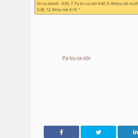
Un ca dessê - 4:56, 7. Pa bu ca obi 4:40, 8. Beleza de mulhe
3:38, 12. Rima mé 4:19. ”
Pa bu ca obi