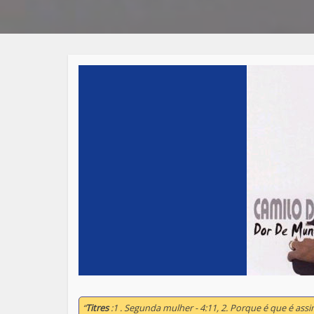
“
Titres
:1 . Segunda mulher - 4:11, 2. Porque é que é assim -