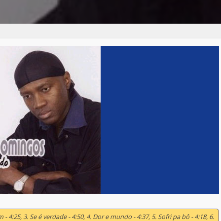
 4:25, 3. Se é verdade - 4:50, 4. Dor e mundo - 4:37, 5. Sofri pa bô - 4:18, 6.