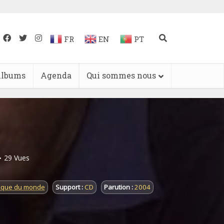
FR
EN
PT
lbums
Agenda
Qui sommes nous
29 Vues
sique du monde
Support :
CD
Parution :
2004