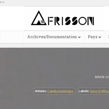
"
"
Archives/Documentation
Pays
Article c
Artistes:
Camilo Domingos
Labels:
Sons D'Afric