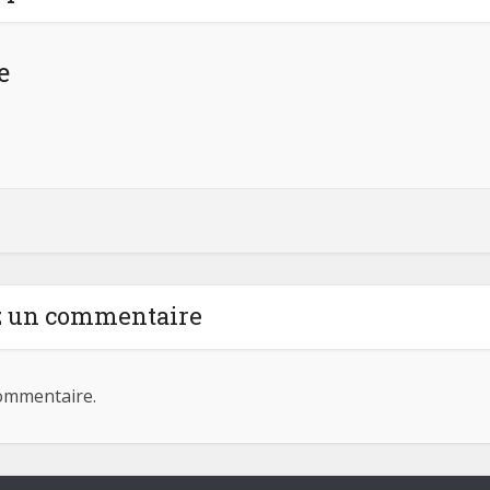
e
z un commentaire
ommentaire.