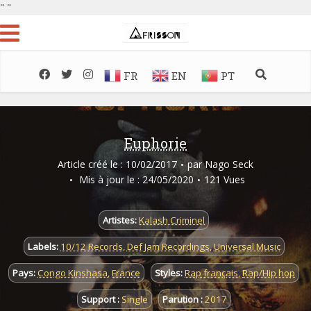
"
"
FR
EN
PT
Euphorie
Article créé le : 10/02/2017
par
Nago Seck
Mis à jour le : 24/05/2020
121 Vues
Artistes:
Kalash Criminel
Labels:
10/12 Records
,
Def Jam Recordings
,
Universal Music
Pays:
Congo Kinshasa
,
France
Styles:
Rap français
,
Rap/Hip hop
Support :
Single
Parution :
2017