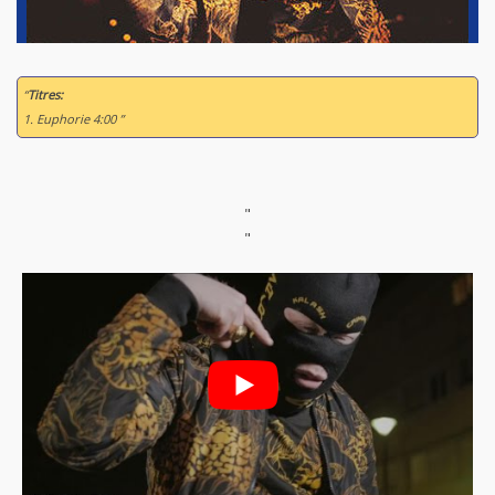
“
Titres:
1. Euphorie 4:00 ”
"
"