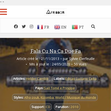
"
"
FR
EN
PT
Fala Cu Na Ca Due Fa
Article créé le : 21/11/2013
par
Sylvie Clerfeuille
Mis à jour le : 24/05/2020
50 Vues
Artistes:
Helder Camblé
Labels:
Edicao Luciano Celta
Pays:
Saõ Tomé e Principe
Styles:
Afro-zouk
,
Kizomba
,
World / Musique du monde
Support :
CD
Parution :
2010