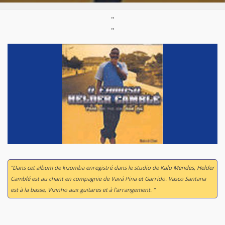
"
"
“Dans cet album de kizomba enregistré dans le studio de Kalu Mendes, Helder
Camblé est au chant en compagnie de Vavá Pina et Garrido. Vasco Santana
est à la basse, Vizinho aux guitares et à l'arrangement. ”