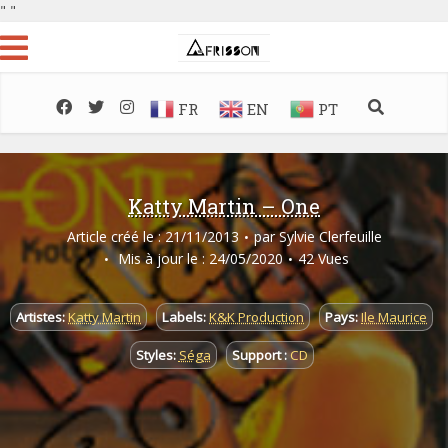
"
"
FR
EN
PT
Katty Martin – One
Article créé le : 21/11/2013
par
Sylvie Clerfeuille
Mis à jour le : 24/05/2020
42 Vues
Artistes:
Katty Martin
Labels:
K&K Production
Pays:
Ile Maurice
Styles:
Séga
Support :
CD