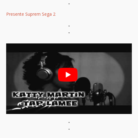
"
Presente Suprem Sega 2
"
"
"
"