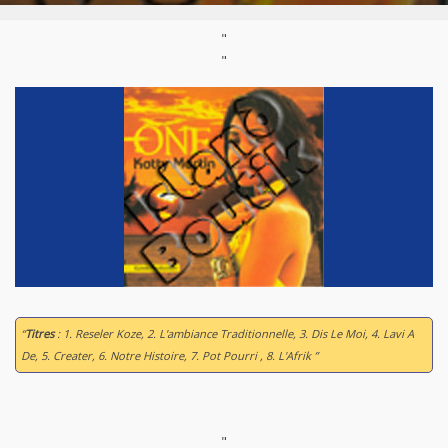
"
"
“
Titres
: 1. Reseler Koze, 2. L'ambiance Traditionnelle, 3. Dis Le Moi, 4. Lavi A
De, 5. Creater, 6. Notre Histoire, 7. Pot Pourri , 8. L'Afrik ”
"