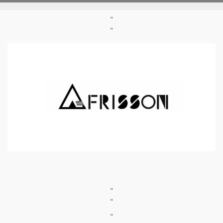
"
"
"
"
"