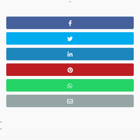
"
"
"