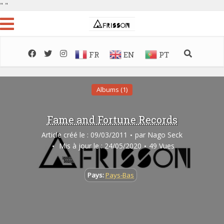
"
"
FR
EN
PT
Albums (1)
Fame and Fortune Records
Article créé le : 09/03/2011
par
Nago Seck
Mis à jour le : 24/05/2020
49 Vues
Pays:
Pays-Bas