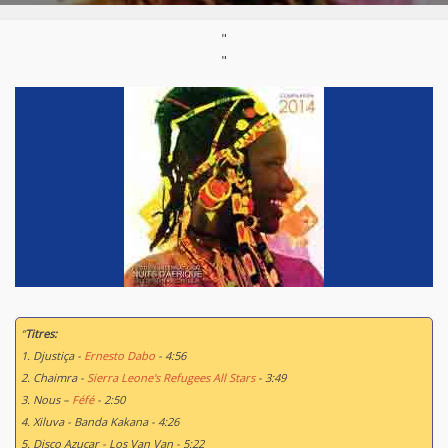
Labels:
Disques Nuits d’Afrique
"
Styles:
World / Musique du monde
Support :
Compilation CD
"
Parution :
27/05/2014
“
Titres:
1. Djustiça -
Ernesto Dabo
- 4:56
2. Chaimra -
Sierra Leone's Refugees All Stars
- 3:49
3. Nous –
Féfé
- 2:50
4. Xiluva - Banda Kakana - 4:26
5. Disco Azucar - Los Van Van - 5:22