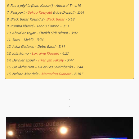
6. Fos a péyi la (feat. Kassav') - Admiral T - 4:19
7. Passport -
Sékou Kouyaté
& Joe Driscoll - 3:44
8. Black Bazar Round 2 -
Black Bazar
- 5:18
9. Rumba liberté - Tabou Combo - 3:51
10. Abrid At Yejjar - Cheikh Sidi Bémol - 3:02
11. Slow – Meklit - 3:24
12. Asha Gedawo - Debo Band - 5:11
13. Jolinkomo -
Lorraine Klaasen
- 4:27
14. Dernier appel -
Tiken Jah Fakoly
- 3:47
15. On lâche rien – HK et Les Saltimbanks - 3:44
16. Nelson Mandela -
Mamadou Diabaté
- 6:16 ”
"
"