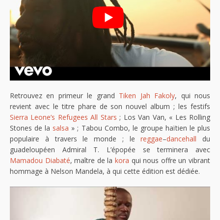
Retrouvez en primeur le grand
Tiken Jah Fakoly
, qui nous
revient avec le titre phare de son nouvel album ; les festifs
Sierra Leone’s Refugees All Stars
; Los Van Van, « Les Rolling
Stones de la
salsa
» ; Tabou Combo, le groupe haïtien le plus
populaire à travers le monde ; le
reggae
–
dancehall
du
guadeloupéen Admiral T. L’épopée se terminera avec
Mamadou Diabaté
, maître de la
kora
qui nous offre un vibrant
hommage à Nelson Mandela, à qui cette édition est dédiée.