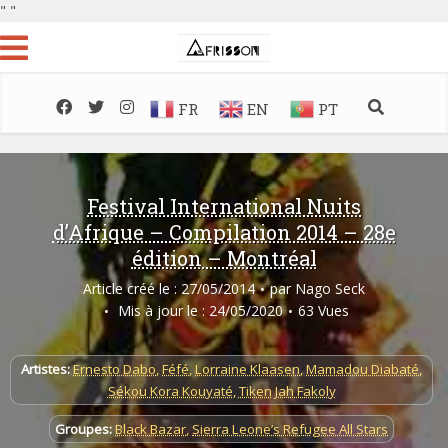
"
"
FR
EN
PT
Festival International Nuits
d’Afrique – Compilation 2014 – 28e
édition – Montréal
Article créé le : 27/05/2014
par
Nago Seck
Mis à jour le : 24/05/2020
63 Vues
Artistes:
Ernesto Dabo
,
Féfé
,
Lorraine Klaasen
,
Mamadou Diabaté
,
Sékou Kora Kouyaté
,
Tiken Jah Fakoly
Groupes:
Black Bazar
,
Sierra Leone’s Refugee All Stars