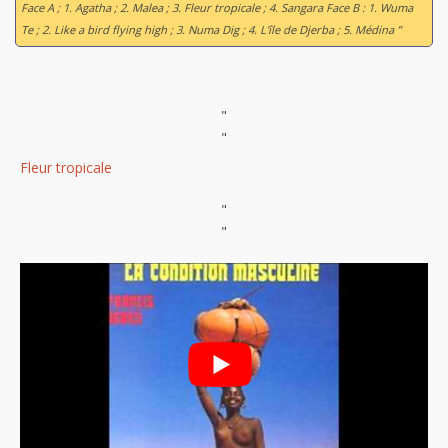
Face A ; 1. Agatha ; 2. Malea ; 3. Fleur tropicale ; 4. Sangara Face B : 1. Wuma
Te ; 2. Like a bird flying high ; 3. Numa Dig ; 4. L'île de Djerba ; 5. Médina ”
"
"
Fleur tropicale
"
"