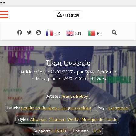
"
"
FR
EN
PT
Fleur tropicale
Article créé le : 21/09/2007
par
Sylvie Clerfeuille
Mis à jour le : 24/05/2020
41 Vues
Artistes:
Francis Bebey
Labels:
Ceddia Productions / Disques Ozileka
Pays:
Cameroun
Styles:
Afro-pop
,
Chanson
,
World / Musique du monde
Support :
2LP/33T
Parution :
1976