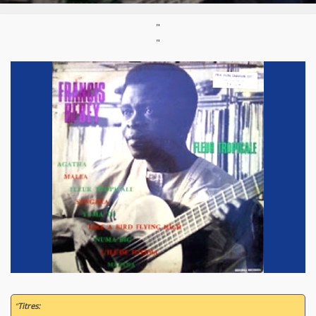
"
"
“
Titres: